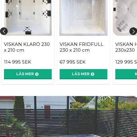
VISKAN KLARÖ 230
VISKAN FRIDFULL
VISKAN 
x 210 cm
230 x 210 cm
230x230
114 995 SEK
67 995 SEK
129 995 
LÄS MER
LÄS MER