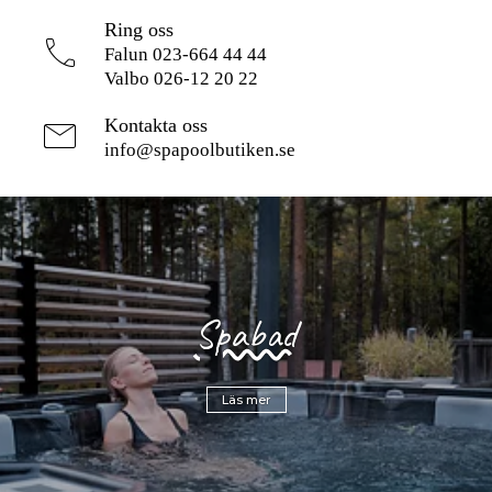
Ring oss
phone
Falun 023-664 44 44
Valbo 026-12 20 22
mail
Kontakta oss
info@spapoolbutiken.se
Spabad
Läs mer