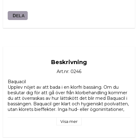
DELA
Beskrivning
Art.nr: 0246
Baquacil

Upplev nöjet av att bada i en klorfri bassäng. Om du 
beslutar dig för att gå över från klorbehandling kommer 
du att överraskas av hur lättskött det blir med Baquacil i 
bassängen. Baquacil ger klart och hygieniskt poolvatten, 
utan klorets bieffekter. Inga hud- eller ögonirritationer, 
ingen blekning av hår och badkläder och ingen frätande 
effekt på poolen. Baquacil är långtidsverkande och kräver 
Visa mer
bara en enkel kontroll varje vecka och påfyllnad några 
gånger per säsong.